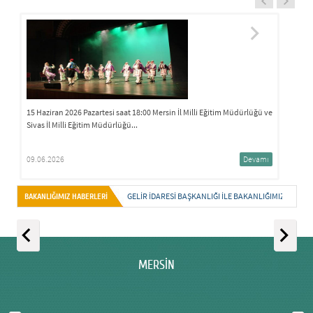
1
Ko
1
15 Haziran 2026 Pazartesi saat 18:00 Mersin İl Milli Eğitim Müdürlüğü ve
Sivas İl Milli Eğitim Müdürlüğü...
09.06.2026
Devamı
GELIR İDARESI BAŞKANLIĞI ILE BAKANLIĞIMIZ ARAS
BAKANLIĞIMIZ HABERLERİ
MERSIN