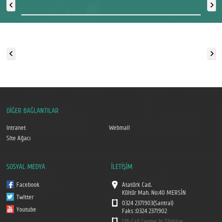
DİĞER BAĞLANTILAR
Intranet
Webmail
Site Ağacı
SOSYAL MEDYA
İLETİŞİM
Facebook
Atatürk Cad.
Kültür Mah. No:40 MERSİN
Twitter
0324 2371903(Santral)
Youtube
Faks :0324 2371902
176 Call Center in Türkiye